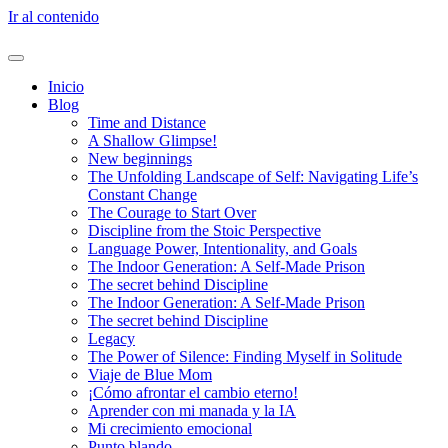
Ir al contenido
Inicio
Blog
Time and Distance
A Shallow Glimpse!
New beginnings
The Unfolding Landscape of Self: Navigating Life’s
Constant Change
The Courage to Start Over
Discipline from the Stoic Perspective
Language Power, Intentionality, and Goals
The Indoor Generation: A Self-Made Prison
The secret behind Discipline
The Indoor Generation: A Self-Made Prison
The secret behind Discipline
Legacy
The Power of Silence: Finding Myself in Solitude
Viaje de Blue Mom
¡Cómo afrontar el cambio eterno!
Aprender con mi manada y la IA
Mi crecimiento emocional
Punto blando