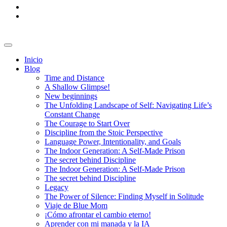
Inicio
Blog
Time and Distance
A Shallow Glimpse!
New beginnings
The Unfolding Landscape of Self: Navigating Life’s
Constant Change
The Courage to Start Over
Discipline from the Stoic Perspective
Language Power, Intentionality, and Goals
The Indoor Generation: A Self-Made Prison
The secret behind Discipline
The Indoor Generation: A Self-Made Prison
The secret behind Discipline
Legacy
The Power of Silence: Finding Myself in Solitude
Viaje de Blue Mom
¡Cómo afrontar el cambio eterno!
Aprender con mi manada y la IA